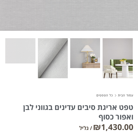
About Envato
Careers
Privacy Policy
Sitemap
Community
Blog
עמוד הבית
כל הטפטים
Forums
טפט אריגת סיבים עדינים בגווני לבן
Meetups
ואפור כסוף
₪
1,430.00