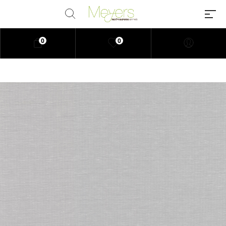
0
0
Millions of people around the
world visit Envato to buy and sell
creative assets, use smart design
templates, learn creative skills or
even hire freelancers. With an
industry-leading marketplace
paired with an unlimited
subscription service, Envato
helps creatives like you get
projects done faster.