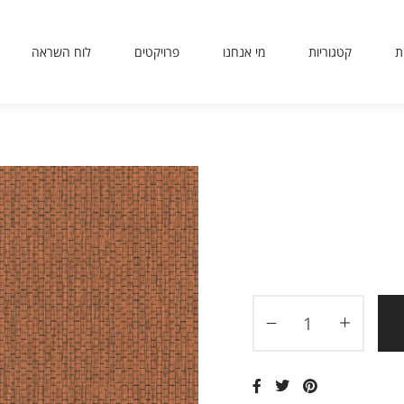
ת
קטגוריות
מי אנחנו
פרויקטים
לוח השראה
sit
use
 or
ing
ted
ves
er.
to
ers
icy