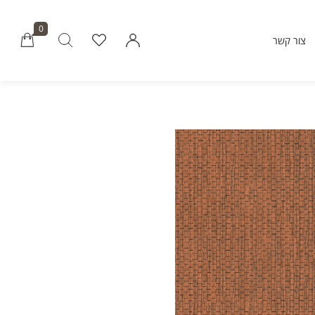
0
צור קשר
Millions of people around the world vi
Envato to buy and sell creative assets, 
smart design templates, learn creative skills
even hire freelancers. With an industry-lead
marketplace paired with an unlimi
subscription service, Envato helps creati
like you get projects done fast
Community
About Enva
Blog
Care
Forums
Privacy Pol