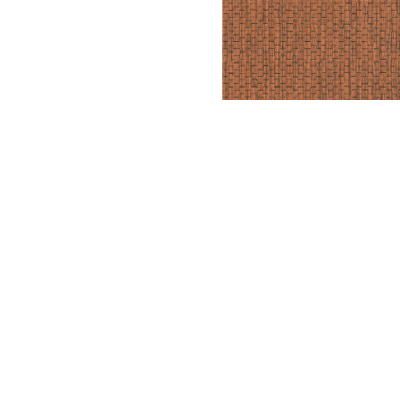
Meetups
Sitem