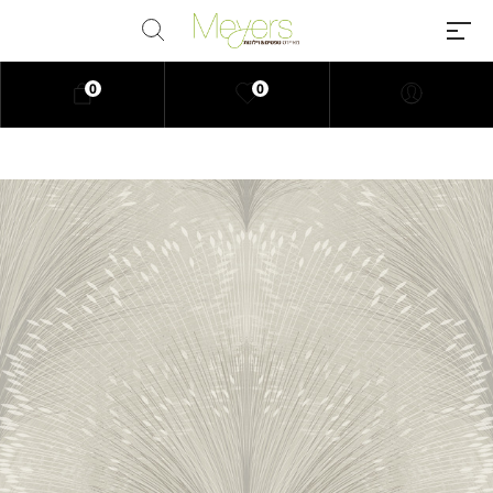
0
0
Millions of people around the
world visit Envato to buy and sell
creative assets, use smart design
templates, learn creative skills or
even hire freelancers. With an
industry-leading marketplace
paired with an unlimited
subscription service, Envato
helps creatives like you get
projects done faster.