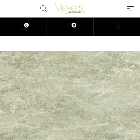
0
0
Millions of people around the
world visit Envato to buy and sell
creative assets, use smart design
templates, learn creative skills or
even hire freelancers. With an
industry-leading marketplace
paired with an unlimited
subscription service, Envato
helps creatives like you get
projects done faster.