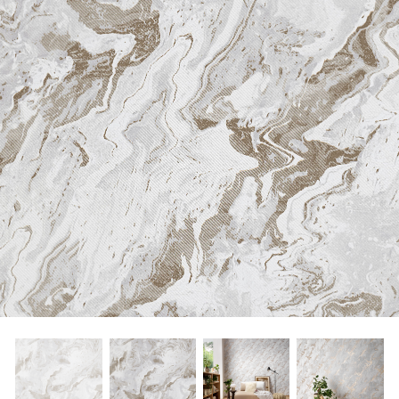
About Envato
Careers
Privacy Policy
Sitemap
Community
Blog
Forums
Meetups