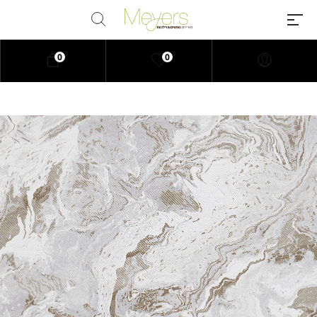
0
0
Millions of people around the
world visit Envato to buy and sell
creative assets, use smart design
templates, learn creative skills or
even hire freelancers. With an
industry-leading marketplace
paired with an unlimited
subscription service, Envato
helps creatives like you get
projects done faster.