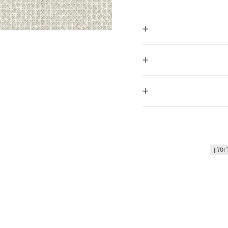
ap
וסלון