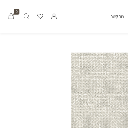
0
צור קשר
Millions of people around the world vi
Envato to buy and sell creative assets, 
smart design templates, learn creative skills
even hire freelancers. With an industry-lead
marketplace paired with an unlimi
subscription service, Envato helps creati
like you get projects done fast
Community
About Enva
Blog
Care
Forums
Privacy Pol