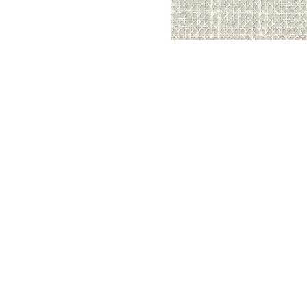
Meetups
Sitem