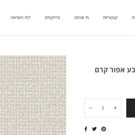
ת
קטגוריות
מי אנחנו
פרויקטים
לוח השראה
sit
use
 or
ing
ted
ע אפור קרם
ves
er.
to
ers
icy