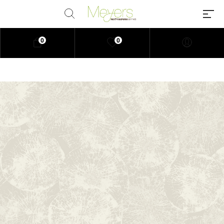
0
0
Millions of people around the
world visit Envato to buy and sell
creative assets, use smart design
templates, learn creative skills or
even hire freelancers. With an
industry-leading marketplace
paired with an unlimited
subscription service, Envato
helps creatives like you get
projects done faster.