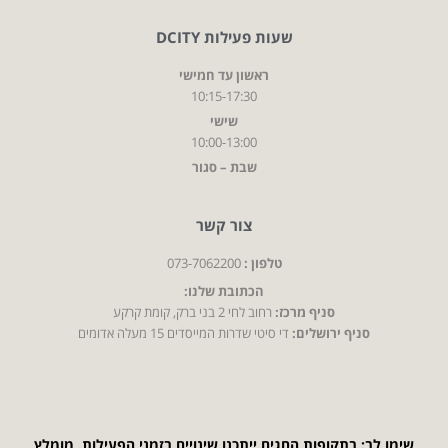
שעות פעילות DCITY
ראשון עד חמישי
10:15-17:30
שישי
10:00-13:00
שבת – סגור
צור קשר
טלפון :
073-7062200
הכתובת שלנו:
סניף מרכז:
רחוב לחי 2 בני ברק, קומת קרקע
סניף ירושלים:
די סיטי שדרות המייסדים 15 מעלה אדומים
שימו לב: בתקופות החגים ייתכנו שינויים בזמני הפעילות. מומלץ