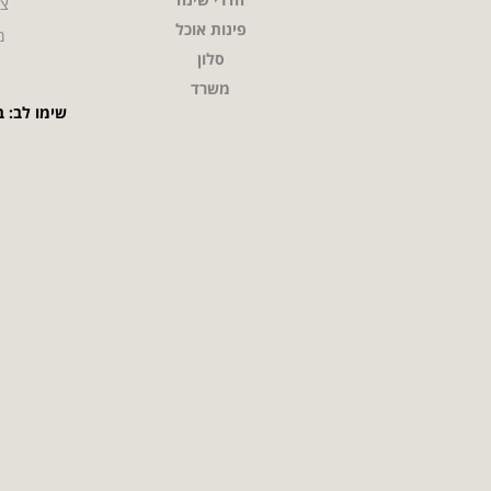
צו
פינות אוכל
מ
סלון
משרד
שימו לב: ב