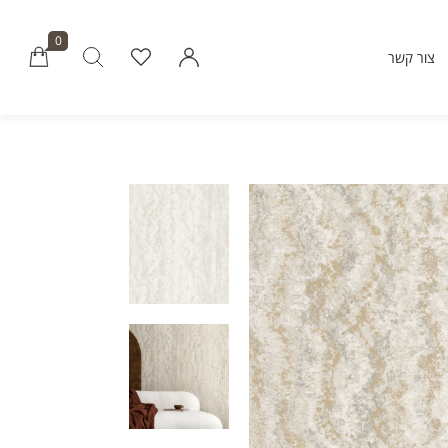
0
צור קשר
Millions of people around the world vi
Envato to buy and sell creative assets, 
smart design templates, learn creative skills
even hire freelancers. With an industry-lead
marketplace paired with an unlimi
subscription service, Envato helps creati
like you get projects done fast
Community
About Enva
Blog
Care
Forums
Privacy Pol