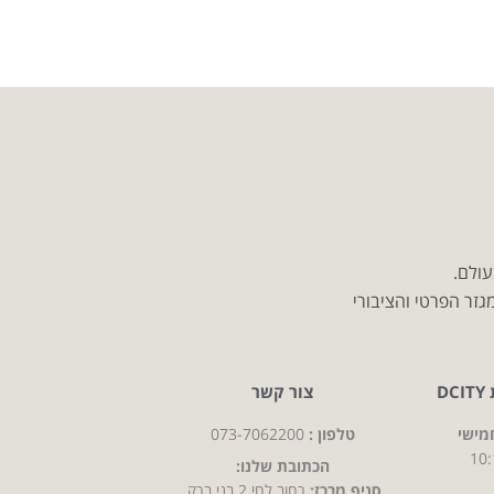
עולם.
זר הפרטי והציבורי
D
צור קשר
מישי
טלפון :
073-7062200
10:
הכתובת שלנו:
סניף מרכז:
רחוב לחי 2 בני ברק,