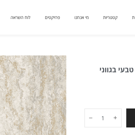
ת
קטגוריות
מי אנחנו
פרויקטים
לוח השראה
sit
use
 or
ing
ted
עי בגווני
ves
er.
to
ers
icy