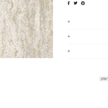
ap
וסלון