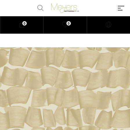
0
0
Millions of people around the
world visit Envato to buy and sell
creative assets, use smart design
templates, learn creative skills or
even hire freelancers. With an
industry-leading marketplace
paired with an unlimited
subscription service, Envato
helps creatives like you get
projects done faster.