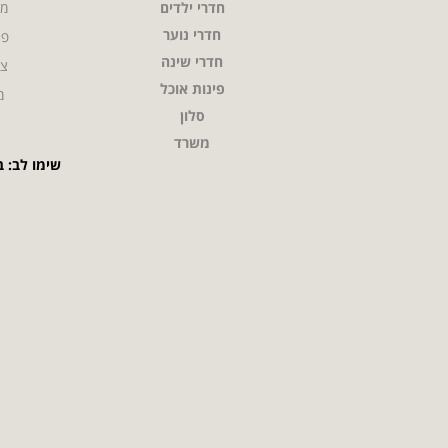
חדרי ילדים
מי
חדרי נוער
פר
חדרי שינה
צו
פינות אוכל
מ
סלון
משרד
שימו לב: ב