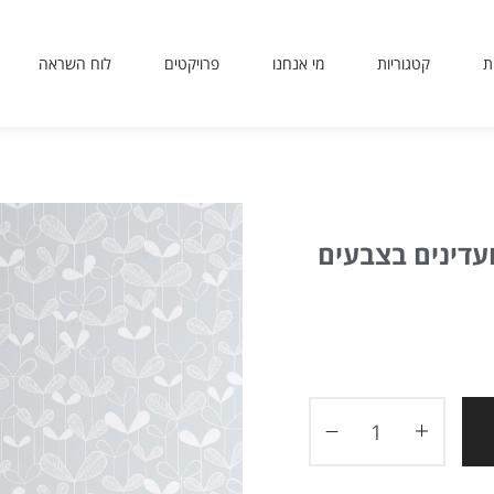
ת
קטגוריות
מי אנחנו
פרויקטים
לוח השראה
sit
use
 or
ing
ted
ועדינים בצבעים
ves
er.
to
ers
icy