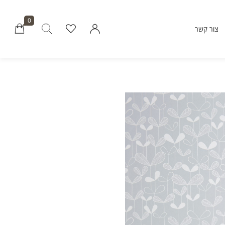
0
צור קשר
Millions of people around the world vi
Envato to buy and sell creative assets, 
smart design templates, learn creative skills
even hire freelancers. With an industry-lead
marketplace paired with an unlimi
subscription service, Envato helps creati
like you get projects done fast
Community
About Enva
Blog
Care
Forums
Privacy Pol