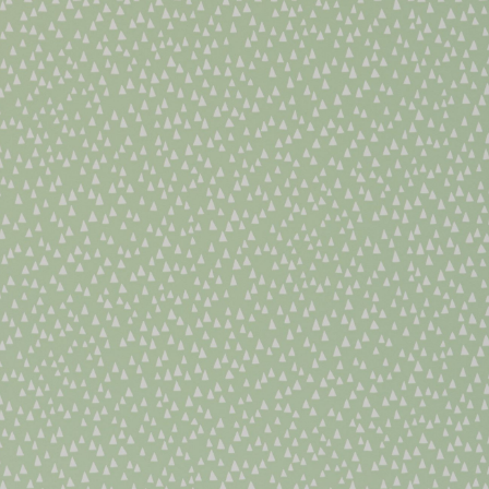
About Envato
Careers
Privacy Policy
Sitemap
Community
Blog
Forums
Meetups