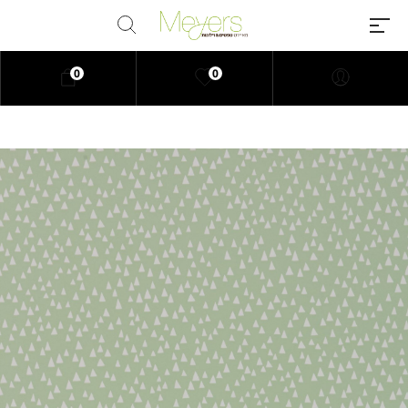
0
0
Millions of people around the
world visit Envato to buy and sell
creative assets, use smart design
templates, learn creative skills or
even hire freelancers. With an
industry-leading marketplace
paired with an unlimited
subscription service, Envato
helps creatives like you get
projects done faster.