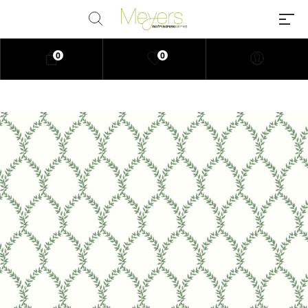
0
0
Millions of people around the
world visit Envato to buy and sell
creative assets, use smart design
templates, learn creative skills or
even hire freelancers. With an
industry-leading marketplace
paired with an unlimited
subscription service, Envato
helps creatives like you get
projects done faster.