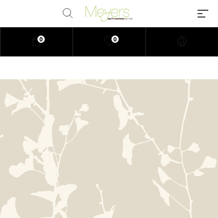
0
0
Millions of people around the
world visit Envato to buy and sell
creative assets, use smart design
templates, learn creative skills or
even hire freelancers. With an
industry-leading marketplace
paired with an unlimited
subscription service, Envato
helps creatives like you get
projects done faster.