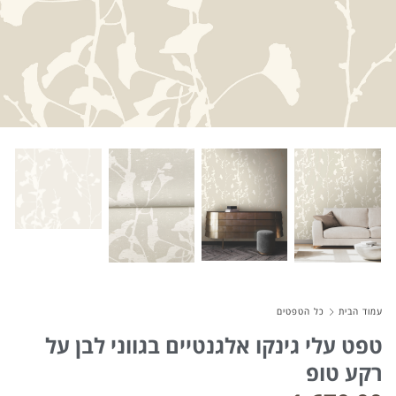
About Envato
Careers
Privacy Policy
Sitemap
Community
Blog
Forums
Meetups
עמוד הבית
כל הטפטים
טפט עלי גינקו אלגנטיים בגווני לבן על
רקע טופ