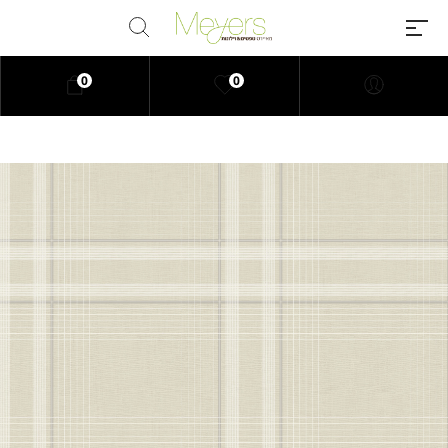
0
0
Millions of people around the
world visit Envato to buy and sell
creative assets, use smart design
templates, learn creative skills or
even hire freelancers. With an
industry-leading marketplace
paired with an unlimited
subscription service, Envato
helps creatives like you get
projects done faster.