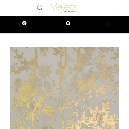
0
0
Millions of people around the
world visit Envato to buy and sell
creative assets, use smart design
templates, learn creative skills or
even hire freelancers. With an
industry-leading marketplace
paired with an unlimited
subscription service, Envato
helps creatives like you get
projects done faster.