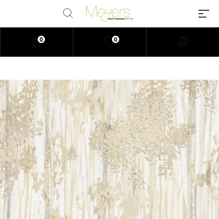
0
0
Millions of people around the
world visit Envato to buy and sell
creative assets, use smart design
templates, learn creative skills or
even hire freelancers. With an
industry-leading marketplace
paired with an unlimited
subscription service, Envato
helps creatives like you get
projects done faster.