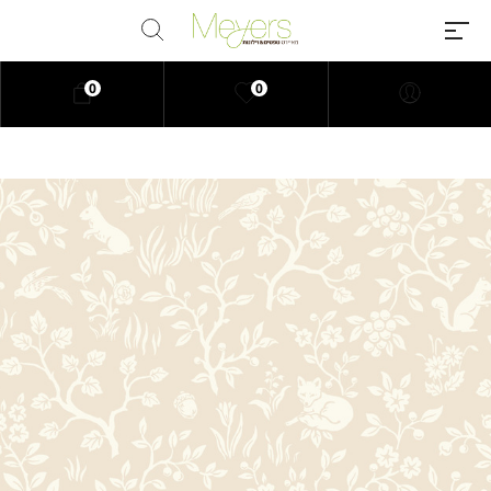
0
0
Millions of people around the
world visit Envato to buy and sell
creative assets, use smart design
templates, learn creative skills or
even hire freelancers. With an
industry-leading marketplace
paired with an unlimited
subscription service, Envato
helps creatives like you get
projects done faster.