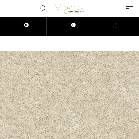
0
0
Millions of people around the
world visit Envato to buy and sell
creative assets, use smart design
templates, learn creative skills or
even hire freelancers. With an
industry-leading marketplace
paired with an unlimited
subscription service, Envato
helps creatives like you get
projects done faster.