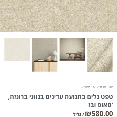
About Envato
Careers
Privacy Policy
Sitemap
Community
Blog
Forums
עמוד הבית
כל הטפטים
Meetups
טפט גלים בתנועה עדינים בגווני ברונזה,
טאופ ובז'
₪
580.00