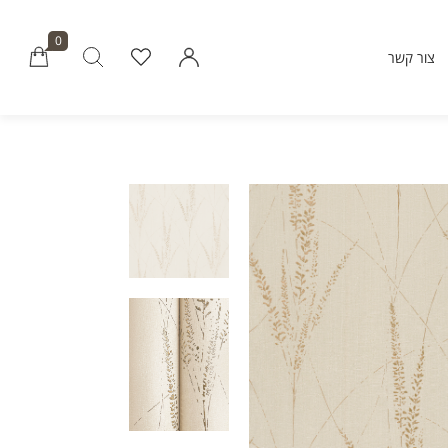
0
צור קשר
Millions of people around the world vi
Envato to buy and sell creative assets, 
smart design templates, learn creative skills
even hire freelancers. With an industry-lead
marketplace paired with an unlimi
subscription service, Envato helps creati
like you get projects done fast
Community
About Enva
Blog
Care
Forums
Privacy Pol