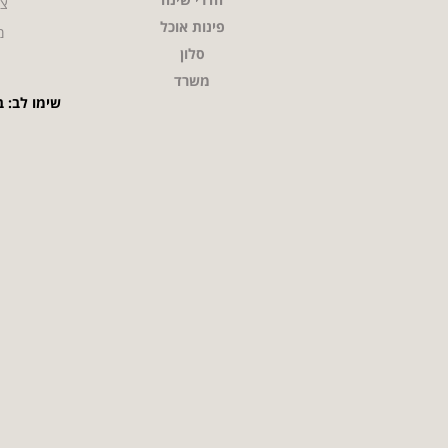
צו
פינות אוכל
מ
סלון
משרד
שימו לב: ב