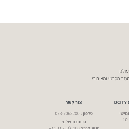
עולם.
זר הפרטי והציבורי
D
צור קשר
מישי
טלפון :
073-7062200
10:
הכתובת שלנו:
סניף מרכז:
רחוב לחי 2 בני ברק,