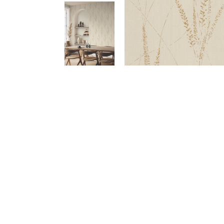
Meetups
Sitem