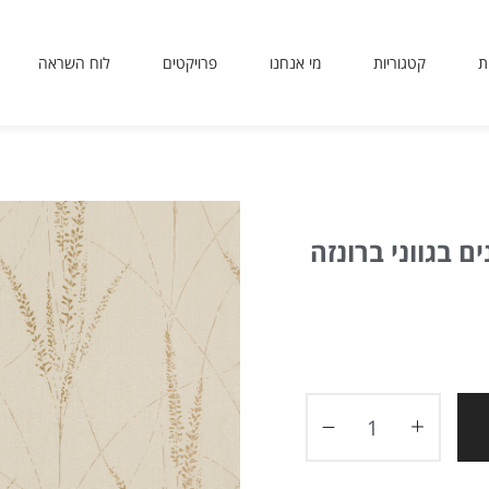
ת
קטגוריות
מי אנחנו
פרויקטים
לוח השראה
sit
use
 or
ing
ted
 בגווני ברונזה
ves
er.
to
ers
icy