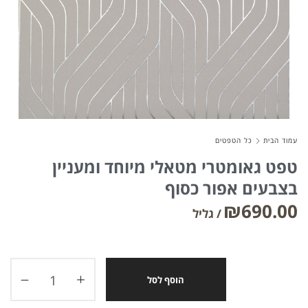
About Envato
Careers
Privacy Policy
Sitemap
עמוד הבית
כל הטפטים
טפט גאומטרי מטאלי מיוחד ומעניין
Community
בצבעים אפור כסוף
Blog
₪
690.00
Forums
Meetups
הוסף לסל