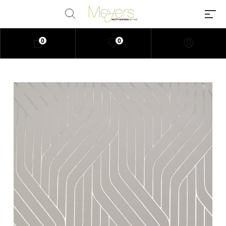
0
0
Millions of people around the
world visit Envato to buy and sell
creative assets, use smart design
templates, learn creative skills or
even hire freelancers. With an
industry-leading marketplace
paired with an unlimited
subscription service, Envato
helps creatives like you get
projects done faster.