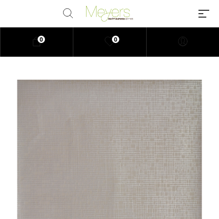
0
0
Millions of people around the
world visit Envato to buy and sell
creative assets, use smart design
templates, learn creative skills or
even hire freelancers. With an
industry-leading marketplace
paired with an unlimited
subscription service, Envato
helps creatives like you get
projects done faster.