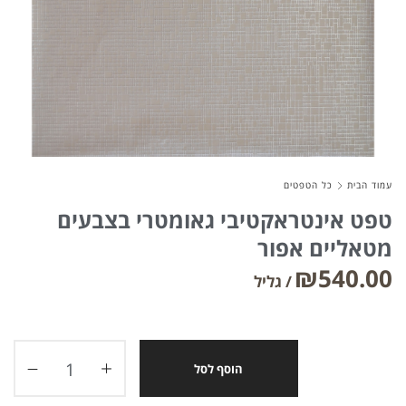
About Envato
Careers
Privacy Policy
Sitemap
עמוד הבית
כל הטפטים
טפט אינטראקטיבי גאומטרי בצבעים
Community
מטאליים אפור
Blog
₪
540.00
Forums
Meetups
הוסף לסל