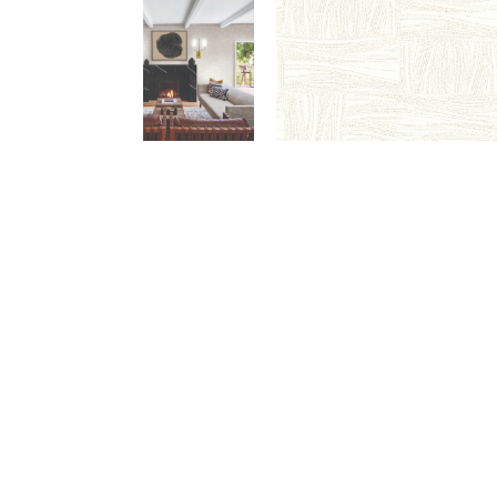
Meetups
Sitem