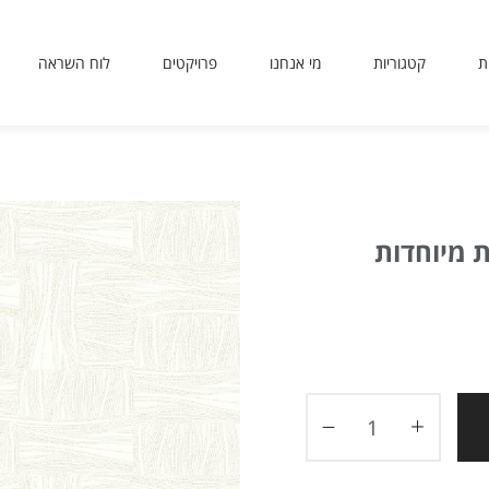
ת
קטגוריות
מי אנחנו
פרויקטים
לוח השראה
sit
use
 or
ing
ted
 מיוחדות
ves
er.
to
ers
icy