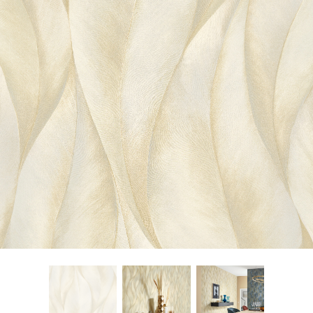
About Envato
Careers
Privacy Policy
Sitemap
Community
Blog
Forums
Meetups