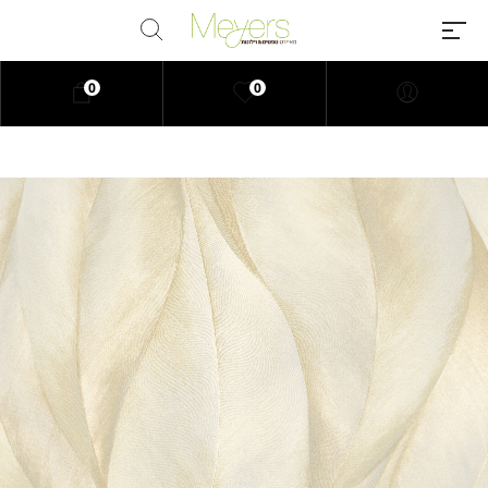
0
0
Millions of people around the
world visit Envato to buy and sell
creative assets, use smart design
templates, learn creative skills or
even hire freelancers. With an
industry-leading marketplace
paired with an unlimited
subscription service, Envato
helps creatives like you get
projects done faster.