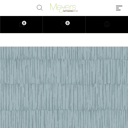
0
0
Millions of people around the
world visit Envato to buy and sell
creative assets, use smart design
templates, learn creative skills or
even hire freelancers. With an
industry-leading marketplace
paired with an unlimited
subscription service, Envato
helps creatives like you get
projects done faster.