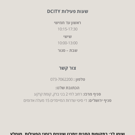
שעות פעילות DCITY
ראשון עד חמישי
10:15-17:30
שישי
10:00-13:00
שבת – סגור
צור קשר
טלפון :
073-7062200
הכתובת שלנו:
סניף מרכז:
רחוב לחי 2 בני ברק, קומת קרקע
סניף ירושלים:
די סיטי שדרות המייסדים 15 מעלה אדומים
שימו לב: בתקופות החגים ייתכנו שינויים בזמני הפעילות. מומלץ