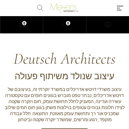
0
0
Deutsch Architects
Millions of people around the
world visit Envato to buy and
sell creative assets, use smart
עיצוב שנולד משיתוף פעולה
design templates, learn creative
skills or even hire freelancers.
עיצוב משרדי דויטש אדריכלים במשרד יוקרתי זה, בעיצובם של
With an industry-leading
דויטש אדריכלים, נבחר טפט מוברש בגוונים חומים עם טקסטורה
marketplace paired with an
עשירה ועדינה, המעניק לחלל תחושת עומק, חום ויוקרה שקטה.
unlimited subscription service,
לצידו חלונות גבוהים עטופים בוילונות פשתן בגוון חום חמים שילוב
Envato helps creatives like you
שמכניס אור רך ותחושת עומק מאוזנת. התוצאה: חלל עבודה
get projects done faster.
מוקפד, רגוע ומרשים, שמשדר יוקרה שקטה וביטחון.