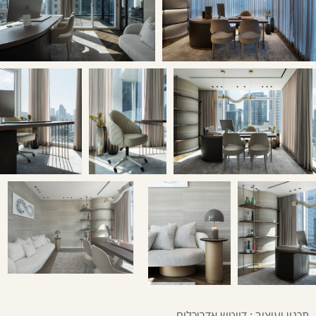
תכנון ועיצוב : דויטש אדריכלים