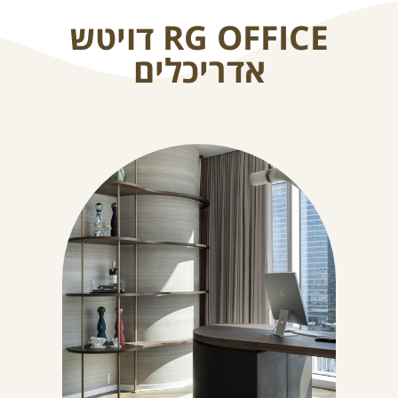
RG OFFICE דויטש
אדריכלים
About Envato
Careers
Privacy Policy
Sitemap
Community
Blog
Forums
Meetups