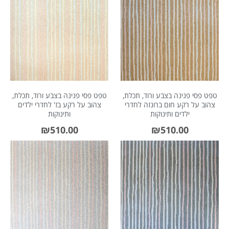
About Envato
Careers
Privacy Policy
טפט פסי פנינה בצבע ורוד, תכלת,
טפט פסי פנינה בצבע ורוד, תכלת,
Sitemap
צהוב על רקע חום ברונזה לחדרי
צהוב על רקע בז' לחדרי ילדים
ילדים ותינוקות
ותינוקות
Community
₪
510.00
₪
510.00
Blog
Forums
Meetups