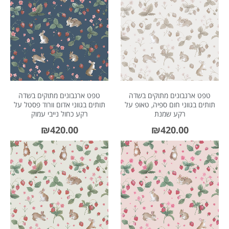
About Envato
Careers
Privacy Policy
טפט ארנבונים מתוקים בשדה
טפט ארנבונים מתוקים בשדה
Sitemap
תותים בגווני חום ספיה, טאופ על
תותים בגווני אדום וורוד פסטל על
רקע שמנת
רקע כחול נייבי עמוק
Community
₪
420.00
₪
420.00
Blog
Forums
Meetups