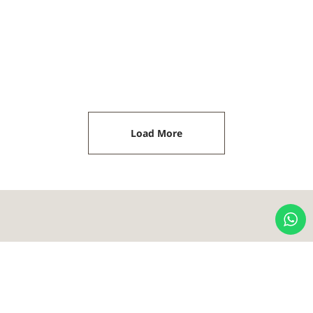
טפט כוכבים מנצנצים ושמיים
טפט חבורת חתולים מאוירת
קסומים בגווני כחול נייבי עמוק וזהב
ומשעשעת בגווני אפור גרפיט ולבן
₪
420.00
₪
420.00
Load More