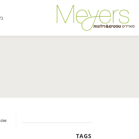
בי
how
TAGS