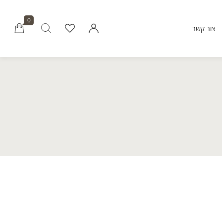
0
צור קשר
Millions of people around the world vi
Envato to buy and sell creative assets, 
smart design templates, learn creative skills
even hire freelancers. With an industry-lead
marketplace paired with an unlimi
subscription service, Envato helps creati
like you get projects done fast
Community
About Enva
Blog
Care
Forums
Privacy Pol