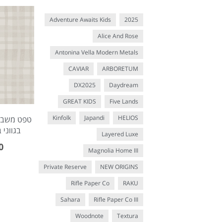
Adventure Awaits Kids
2025
Alice And Rose
Antonina Vella Modern Metals
CAVIAR
ARBORETUM
DX2025
Daydream
GREAT KIDS
Five Lands
Kinfolk
Japandi
HELIOS
טפט משבצו
בגווני 
Layered Luxe
0
Magnolia Home III
Private Reserve
NEW ORIGINS
Rifle Paper Co
RAKU
Sahara
Rifle Paper Co III
Woodnote
Textura