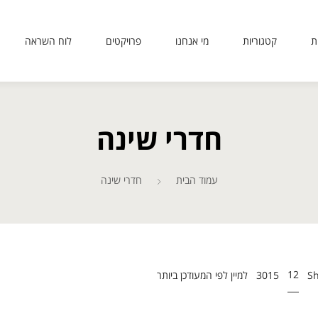
ת
קטגוריות
מי אנחנו
פרויקטים
לוח השראה
sit
use
 or
חדרי שינה
ing
ted
ves
er.
עמוד הבית
חדרי שינה
to
12
30
15
S
ers
icy