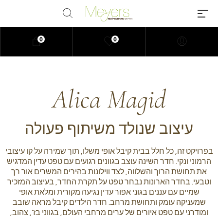
0
0
Alica Magid
Millions of people around the
world visit Envato to buy and
sell creative assets, use smart
עיצוב שנולד משיתוף פעולה
design templates, learn creative
skills or even hire freelancers.
בפרויקט זה, כל חלל בבית קיבל אופי משלו, תוך שמירה על קו עיצובי
With an industry-leading
הרמוני ונקי. חדר השינה עוצב בגוונים רגועים עם טפט עדין המדגיש
marketplace paired with an
את תחושת הרוך והשלווה, לצד ווילונות בהירים המשרים אור רך
unlimited subscription service,
וטבעי. בחדר הארונות נבחר טפט על תקרת החדר, בעיצוב המזכיר
Envato helps creatives like you
שמיים עם עננים בגוני אפור עדין נגיעה מקורית ומלאת אופי
get projects done faster.
שמעניקה עומק ותחושת מרחב. חדר הילדים קיבל מראה שובב
ומודרני עם טפט איורים של ערים מרחבי העולם, בגווני בז’, צהוב,