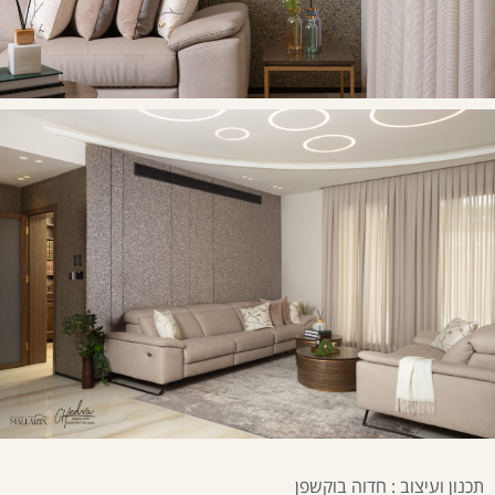
תכנון ועיצוב : חדוה בוקשפן