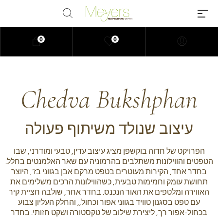
0
0
Chedva Bukshphan
Millions of people around the
world visit Envato to buy and
sell creative assets, use smart
עיצוב שנולד משיתוף פעולה
design templates, learn creative
skills or even hire freelancers.
הפרויקט של חדוה בוקשפן מציג עיצוב עדין, טבעי ומודרני, שבו
With an industry-leading
הטפטים והווילונות משתלבים בהרמוניה עם שאר האלמנטים בחלל.
marketplace paired with an
בחדר אחד, הקירות מעוטרים בטפט מרקם אבן בגווני בז’, היוצר
unlimited subscription service,
תחושת עומק וחמימות טבעית, כשהווילונות הרכים משלימים את
Envato helps creatives like you
האווירה ומלטפים את האור הנכנס. בחדר אחר, שולבה חציית קיר
get projects done faster.
עם טפט בסגנון טוויד בגווני אפור וכחול,, והחלק העליון צבוע
בכחול-אפור רך, ליצירת שילוב של טקסטורה ושקט חזותי. בחדר